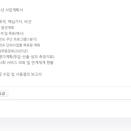
25년 사업계획서
목적, 핵심가치, 비전
기 발전계획
목적 및 목표(예시)
25년도 주간 프로그램(1분기)
25년도 단위사업별 목표량 계획
 업무분장표(2025년)
업평가계획(투입-산출-성과 측정지표)
역사회 서비스 의뢰 및 연계체계 현황
원금 수입 및 사용결과 보고서