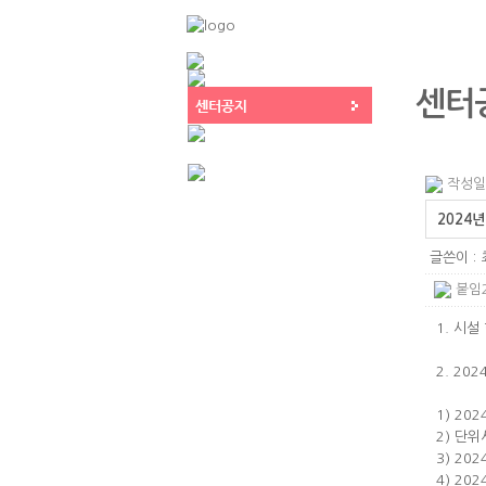
센터
작성일 :
2024
글쓴이 :
붙임2
1. 시설 
2. 20
1) 20
2) 단
3) 20
4) 2