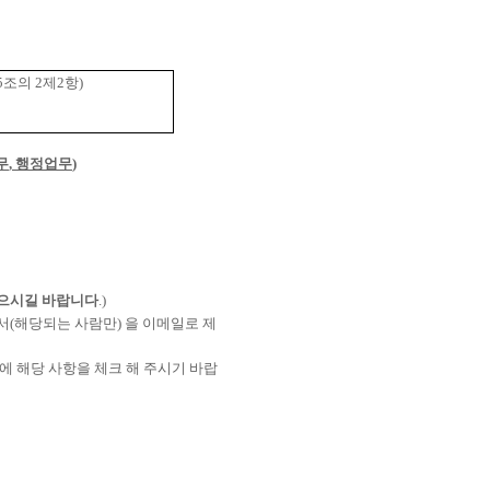
5
조의
2
제
2
항
)
무
,
행정업무
)
으시길 바랍니다
.)
서
(
해당되는 사람만
)
을 이메일로 제
 해당 사항을 체크 해 주시기 바랍