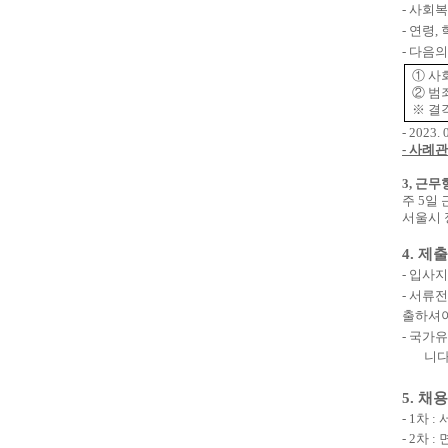
-
사회복
-
연령
,
-
다음의
①
사
②
범
※
결격
- 2023
-
사례관
3,
근무형
주
5
일 
서울시 
4.
제출
-
입사지
-
서류전
출하셔
-
국가유
니
5.
채용
- 1
차
:
- 2
차
: