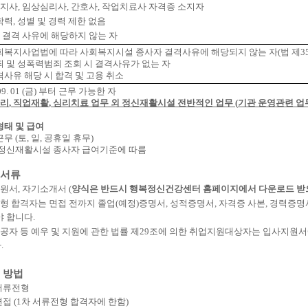
지사
,
임상심리사
,
간호사
,
작업치료사 자격증 소지자
학력
,
성별 및 경력 제한 없음
 결격 사유에 해당하지 않는 자
회복지사업법에 따라 사회복지시설 종사자 결격사유에 해당되지 않는 자
(
법 제
3
죄 및 성폭력범죄 조회 시 결격사유가 없는 자
사유 해당 시 합격 및 고용 취소
. 09. 01 (금) 부터 근무 가능한 자
리
,
직업재활
,
심리치료 업무 외 정신재활시설 전반적인 업무
(
기관 운영관련 업
태 및 급여
근무
(
토
,
일
,
공휴일 휴무
)
정신재활시설 종사자 급여기준에 따름
서류
원서
,
자기소개서
(
양식은 반드시 행복정신건강센터 홈페이지에서 다운로드 받
형 합격자는 면접 전까지
졸업
(
예정
)
증명서
,
성적증명서
,
자격증 사본
,
경력증명
야 합니다
.
공자 등 예우 및 지원에 관한 법률 제
29
조에 의한 취업지원대상자는 입사지원서에
다
.
 방법
서류전형
면접
(1
차 서류전형 합격자에 한함
)