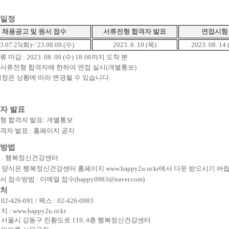
일정
채용공고 및 원서 접수
서류전형 합격자 발표
면접시험
23.07.25(
화
)~‘23.08.09.(
수
)
2023. 8. 10 (
목
)
2023. 08. 14 
류 마감
: 2023. 08. 09 (
수
) 18:00
까지 도착 분
서류전형 합격자에 한하여 면접 실시
(
개별통보
)
일정은 상황에 따라 변경될 수 있습니다
.
자 발표
형 합격자 발표
:
개별통보
격자 발표
:
홈페이지 공지
방법
처
:
행복정신건강센터
 양식은 행복정신건강센터 홈페이지
www.happy2u.or.kr
에서 다운 받으시기 바
서 접수방법
:
이메일 접수
(happy0983@naver.com)
처
: 02-426-091 /
팩스
: 02-426-0983
이지
: www.happy2u.or.kr
:
서울시 강동구 진황도로
119, 4
층 행복정신건강센터