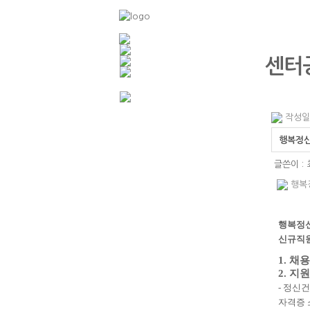
센터
작성일 :
행복정신
글쓴이 :
행복
행복정
신규직원
1.
채용
2.
지원
-
정신건
자격증 