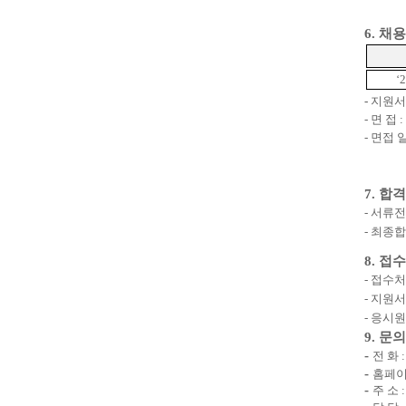
6.
채용
‘
-
지원서
-
면 접
:
-
면접 
7.
합격
-
서류전
-
최종합
8.
접수
-
접수
-
지원서
-
응시원
9.
문의
-
전 화
-
홈페
-
주 소