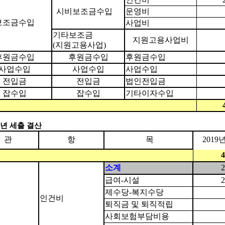
시비보조금수입
운영비
보조금수입
사업비
기타보조금
지원고용사업비
(
지원고용사업
)
후원금수입
후원금수입
후원금수입
사업수입
사업수입
사업수입
전입금
전입금
법인전입금
잡수입
잡수입
기타이자수입
년 세출 결산
관
항
목
2019
4
소계
2
급여
-
시설
2
제수당
-
복지수당
인건비
퇴직금 및 퇴직적립
사회보험부담비용