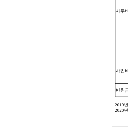
사무
사업
반환
201
202