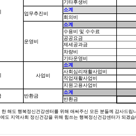
기타후생비
소계
비
업무추진비
회의비
소계
수용비 및 수수료
공공요금
운영비
제세공과금
차량비
기타운영비
소계
사회심리재활사업비
비
사업비
직업재활사업비
지원고용사업비
소계
금
반환금
반환금
9년 한 해도 행복정신건강센터를 위해 애써주신 모든 분들께 감사드립니
0년에도 지역사회 정신건강을 위해 힘쓰는 행복정신건강센터가 되겠습