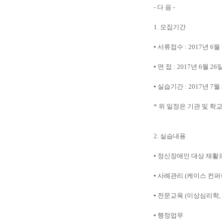
-
다 음
-
1.
모집기간
▪
서류접수
: 2017
년
6
월
▪
면 접
: 2017
년
6
월
26
▪
실습기간
: 2017
년
7
월
*
위 일정은 기관 및 학
2.
실습내용
▪
정신장애인 대상 재활
▪
사례관리
(
케이스 컨퍼
▪
전문교육
(
이상심리학
,
▪
행정업무