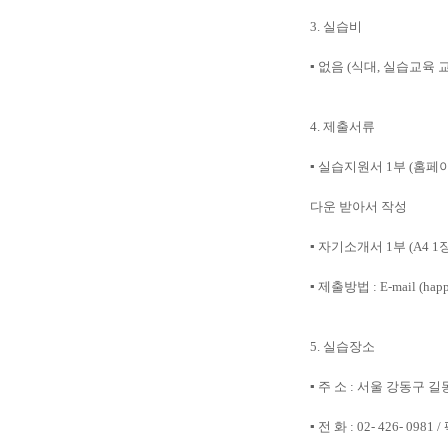
3.
실습비
▪
없음
(
식대
,
실습교육 
4.
제출서류
▪
실습지원서
1
부
(
홈페
다운 받아서 작성
▪
자기소개서
1
부
(A4 1
▪
제출방법
: E-mail (ha
5.
실습장소
▪
주 소
:
서울 강동구 길
▪
전 화
: 02- 426- 0981 /