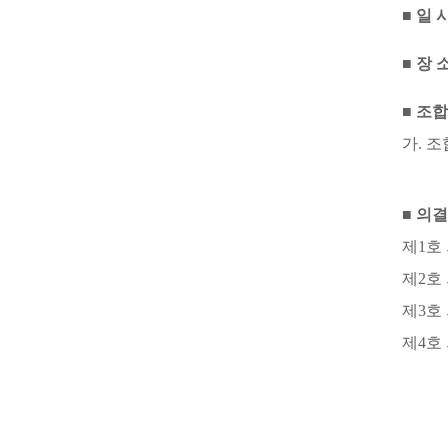
■
일 
■
장 
■
조합
가
.
조
■
의결
제
1
호
제
2
호
제
3
호
제
4
호