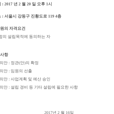
시
: 2017
년
2
월
20
일 오후 1시
소
:
서울시 강동구 진황도로
119 4
층
원의 자격요건
합의 설립목적에 동의하는 자
사항
 의안
:
정관
(
안
)
의 확정
 의안
:
임원의 선출
 의안
:
사업계획 및 예산 승인
 의안
:
설립 경비 등 기타 설립에 필요한 사항
2017
년
2
월
16일