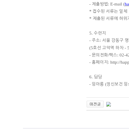
-
제출방법
: E-mail (
h
*
접수된 서류는 일체
*
제출된 서류에 허위
5.
수련지
-
주소
:
서울 강동구 
(5
호선 고덕역 하차
- 
-
문의전화
/
팩스
: 02-
-
홈페이지
: http://hap
6.
담당
-
임아롱
(
정신보건 