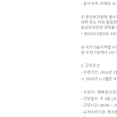
-
응시자격
:
아래의
①
①
정신보건법에 명시
대학 또는 이와 동등
임상심리관련 과목을 
*
정신보건전문요원 수련
②
국가기술자격법 시
원 수련기관에서
1
년 
2.
근무조건
-
수련기간
: 2016
년
3
※
2016
년
1~2
월은 
-
수련지
:
행복정신건
-
근무일수
:
주
4
일
(
교
-
근무시간
: 09:00 ~ 1
-
교차수련기관
:
한서