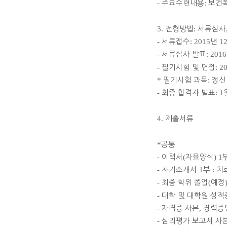
-
주요수련내용
:
보건
3.
전형방법
:
서류심사
-
서류접수
: 2015
년
1
-
서류심사 발표
: 2016
-
필기시험 및 면접
: 2
*
필기시험 과목
:
정신
-
최종 합격자 발표
: 1
4.
제출서류
*
공통
-
이력서
(
자율양식
) 1
-
자기소개서
1
부
:
치
-
최종 학위 졸업
(
예정
-
대학 및 대학원 성
-
자격증 사본
,
경력증
-
심리평가 보고서 사