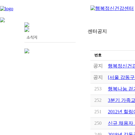
센터공지
번호
공지
행복정신건강
공지
[서울 강동구
253
행복나눔 걷기
252
3분기 가족교
251
2012년 힐링
250
신규 채용자
249
2018년 