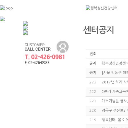
센터공지
번호
공지
행복정신건강센터
공지
[서울 강동구 행
223
2017년 하계 
222
2분기 가족교육에
221
개소기념일 행사,
220
강동구 정신보건
219
행복센터, 봄 야